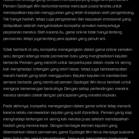
Pemain Opotogel Win berlomba-lomba mencapai posisi teratas untuk
mendapatkan kejutan menggiurkan yang telah disiapkan oleh pengembang.
Tak hanya hadiah, tetapi juga pengalaman dan kepuasan emosional yang
didapatkan setelah menyelesaikan kompetisi semakin memperkaya
perjalanan mereka. Oleh karena itu, game online tidak hanya tentang
permainan, tetapi juga tentang pencapaian yang penuh arti.
Tidak berhenti di situ, kompetisi menegangkan dalam game online semakin
seru dengan adanya mode permainan baru yang menghadirkan kejutan
berbeda. Pemain yang memilih untuk berpartisipasi dalam mode ini sering
kali menghadapi rintangan yang lebih besar, tetapi juga berkesempatan
meraih hadiah yang lebih menggiurkan. Kejutan-kejutan ini memberikan
sensasi berbeda yang membuat pemain Opotogel Win terus kembali untuk
mengejar kemenangan berikutnya. Dengan setiap pertandingan, mereka
merasa semakin dekat dengan pencapaian yang mereka impikan.
Pada akhirnya, kompetisi menegangkan dalam game online tetap menarik
karena selalu menawarkan kejutan yang sulit diprediksi. Pemain yang siap
menghadapi tantangan ini sering kali merasa puas setelah mendapatkan
hadiah yang mereka kejar. Dengan berbagai elemen kejutan yang
ditambahkan dalam permainan, game Opotogel Win terus menjaga suasana
tetap hidup dan penuh kegembiraan. Semua ini menciptakan lingkungan