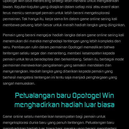
Opotogel Win bisa merancang strategi lebih menarik untuk mengalahkan
lawan. Kejutan-kejutan yang disajikan dalam setiap misi atau event akan
terus memicu semangat pemain untuk lebih berani mengeksplorasi
permainan. Tak hanya itu, kerja sama tim dalam game online sering kali
membawa peluang lebih besar untuk meraih hadiah langka yang diinginkan.
Pemain yang berani mengejar hadiah langka dalam game online sering kali
menemukan diri mereka menghadapi tantangan yang lebih kompleks dan
seru. Pembaruan rutin dalam permainan Opotogel memastikan bahwa
tantangan selalu segar dan menantang, memberi kesempatan kepada
pemain untuk terus beradaptasi dan berkembang. Selain itu, berbagai mode
permainan menawarkan pengalaman yang semakin mendalam dan
menyenangkan. Hadiah langka yang diberikan kepada pemain yang
berhasil mengatasi tantangan ini tentu saja menjadi penghargaan yang
sangat memuaskan.
Petualangan baru Opotogel Win
menghadirkan hadiah luar biasa
Game online selalu memberikan kesempatan bagi pemain untuk
mengeksplorasi dunia baru yang penuh tantangan. Petualangan baru
menghadirkan hadiah luar biasa bagi mereka yang berani menghadapi